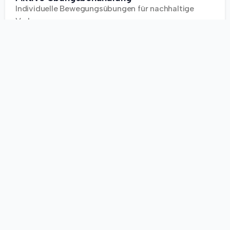
Individuelle Bewegungsübungen für nachhaltige
Verbesserungen
Trainingssteuerung
Strukturierte Trainingsplanung basierend auf Ihren
Zielen
Präventive Maßnahmen
Vorbeugung durch gezielte Übungen und Kurse